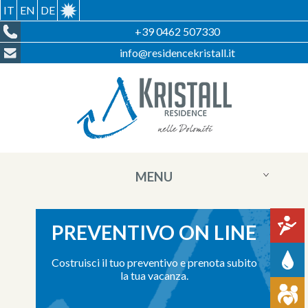
IT
EN
DE
+39 0462 507330
info@residencekristall.it
MENU
PREVENTIVO ON LINE
Costruisci il tuo preventivo e prenota subito
la tua vacanza.