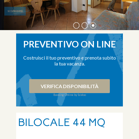
SCOPRI DI PIÙ
PREVENTIVO ON LINE
Costruisci il tuo preventivo e prenota subito
la tua vacanza.
VERIFICA DISPONIBILITÀ
Booking Online by Scidoo
BILOCALE 44 MQ