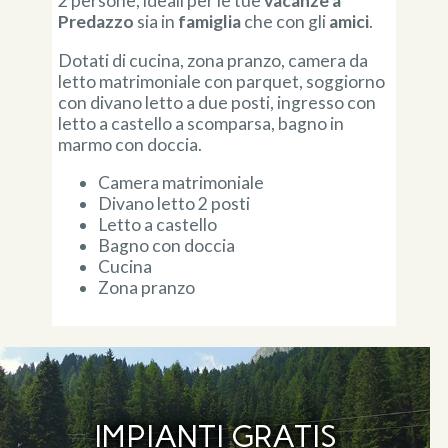
2 persone, ideali per le tue
vacanze a
Predazzo
sia in
famiglia
che con gli
amici
.
Dotati di cucina, zona pranzo, camera da
letto matrimoniale con parquet, soggiorno
con divano letto a due posti, ingresso con
letto a castello a scomparsa, bagno in
marmo con doccia.
Camera matrimoniale
Divano letto 2 posti
Letto a castello
Bagno con doccia
Cucina
Zona pranzo
IMPIANTI GRATIS