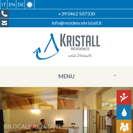
IT
EN
DE
+39 0462 507330
info@residencekristall.it
MENU
44 MQ
INGRESSO